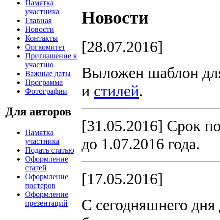
Памятка
участника
Новости
Главная
Новости
Контакты
[28.07.2016]
Оргкомитет
Приглашение к
участию
Выложен шаблон для
Важные даты
Программа
и
стилей
.
Фотографии
Для авторов
[31.05.2016] Срок п
Памятка
до 1.07.2016 года.
участника
Подать статью
Оформление
статей
[17.05.2016]
Оформление
постеров
Оформление
С сегодняшнего дня
презентаций